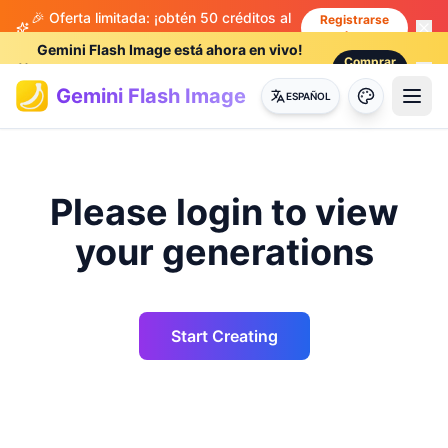
🎉 Oferta limitada: ¡obtén 50 créditos al
Registrarse
ahora
registrarte!
Gemini Flash Image está ahora en vivo!
Comprar
🎁
Disfruta de un 50% de descuento por
🎉
ahora
tiempo limitado!
Gemini Flash Image
ESPAÑOL
Please login to view
your generations
Start Creating